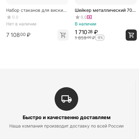
Набор стаканов для виски
Шейкер металлический 700
400 мл, 6 шт., серия Paris,
мл, 1 шт., серия Basic Bar,
0.0
0.0
Zwiesel Glas
Zwiesel Glas
Нет в наличии
В наличии
1 710
₽
28
7 108
₽
00
1 859
₽
00
-8%
Быстро и качественно доставляем
Наша компания производит доставку по всей России