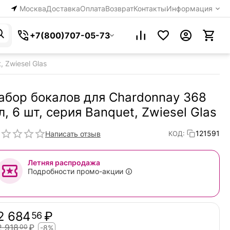
Москва
Доставка
Оплата
Возврат
Контакты
Информация
+7(800)707-05-73
 Zwiesel Glas
абор бокалов для Chardonnay 368
л, 6 шт, серия Banquet, Zwiesel Glas
121591
Написать отзыв
КОД:
Летняя распродажа
Подробности промо-акции
2 684
₽
56
2 918
₽
00
-8%