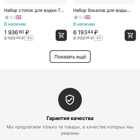
Набор стопок для водки 75
Набор бокалов для воды
мл, 6 шт., серия Banquet,
367 мл, 6 шт., серия
0.0
0.0
Zwiesel Glas
Together, серый, Zwiesel Glas
В наличии
В наличии
1 936
₽
6 193
₽
60
44
2 105
₽
6 732
₽
00
00
-8%
-8%
Показать ещё
Гарантия качества
Мы предлагаем только те товары, в качестве которых мы
уверены