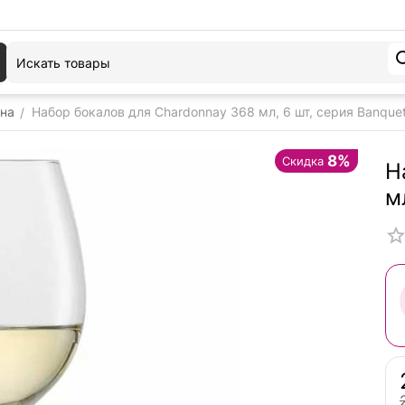
ина
Набор бокалов для Chardonnay 368 мл, 6 шт, серия Banquet,
/
8%
Скидка
Н
м