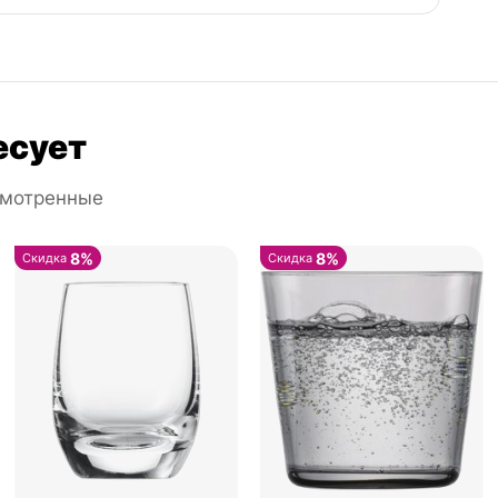
есует
смотренные
8%
8%
Скидка
Скидка