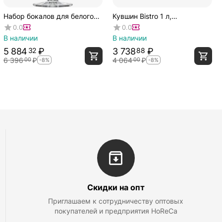
Набор бокалов для белого
Кувшин Bistro 1 л,
вина 296 мл, 6 шт., серия
хрустальное стекло,
0.0
0.0
Prizma, Zwiesel Glas
Германия, Zwiesel Glas
В наличии
В наличии
5 884
₽
3 738
₽
32
88
6 396
₽
4 064
₽
00
00
-8%
-8%
Скидки на опт
Приглашаем к сотрудничеству оптовых
покупателей и предприятия HoReCa